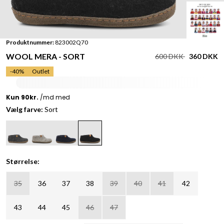
Produktnummer:
823002Q70
WOOL MERA - SORT
600 DKK
360 DKK
-40%
Outlet
Vælg farve:
Sort
Størrelse:
35
36
37
38
39
40
41
42
43
44
45
46
47