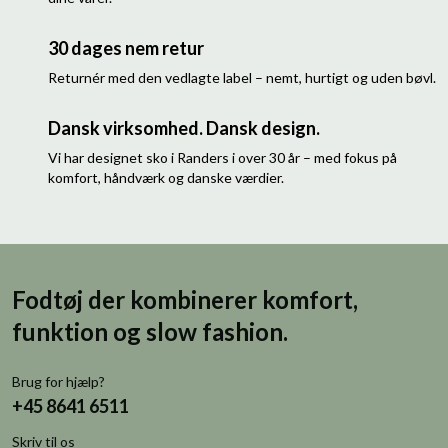
30 dages nem retur
Returnér med den vedlagte label – nemt, hurtigt og uden bøvl.
Dansk virksomhed. Dansk design.
Vi har designet sko i Randers i over 30 år – med fokus på
komfort, håndværk og danske værdier.
Fodtøj der kombinerer komfort,
funktion og slow fashion.
Brug for hjælp?
+45 8641 6511
Skriv til os