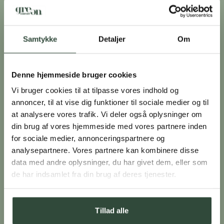
KLUB GREEN COMFORT
Samtykke
Detaljer
Om
Som medlem af Klub Green Comfort
bliver du forkælet med tilbud og
Denne hjemmeside bruger cookies
attraktive fordele
Vi bruger cookies til at tilpasse vores indhold og
annoncer, til at vise dig funktioner til sociale medier og til
Spar 10% på din første ordre. Vi sender en e-mail med
at analysere vores trafik. Vi deler også oplysninger om
rabatkoden efter tilmelding
din brug af vores hjemmeside med vores partnere inden
Du optjener point ved alle køb, som kan indløses til rabat
for sociale medier, annonceringspartnere og
på dit næste køb
analysepartnere. Vores partnere kan kombinere disse
Du får specialtilbud og unikke rabatkoder før alle andre
data med andre oplysninger, du har givet dem, eller som
Du får en gave hvert år på din fødselsdag
de har indsamlet fra din brug af deres tjenester.
Du får en gave hvert år på din jubilæumsdag
Tillad alle
BLIV MEDLEM
LÆS MERE
LOGIN