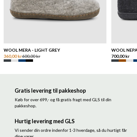
WOOL MERA - LIGHT GREY
WOOL NEPA
360,00 kr
600,00 kr
700,00 kr
Gratis levering til pakkeshop
Køb for over 699,- og få gratis fragt med GLS til din
pakkeshop.
Hurtig levering med GLS
Vi sender din ordre indenfor 1-3 hverdage, så du hurtigt får
dine varer.