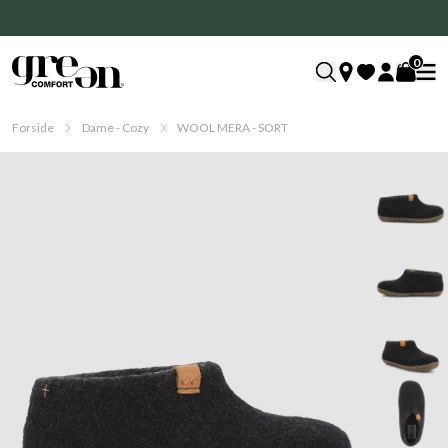
0
Forside
Dame - Cozy
WOOL MERA - SORT