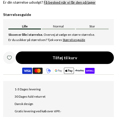
Er din størrelse udsolgt?
Få besked når vi får den på lager
Størrelsesguide
Lille
Normal
Stor
Skoen er lille i størrelse.
Overvej at vælge en større størrelse.
Er du usikker på størrelsen? Tjek vores
Størrelsesguide
Tilføj til kurv
1-3 Dages levering
30 Dages fuld returret
Dansk design
Gratis levering ved køb over 699,-