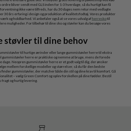
in ordre bliver sendt med GLS inden for 1-3 hverdage, så du hurtigt kan få
 forventning ikke være tilfreds, har du 30 dages nem retur med vedlagte
r 30 års erfaring i design og produktion af kvalitetsfodtøj. Vores produkter
værk og holdbarhed. Vi anbefaler også at se vores udvalg af
herresko
til
flere muligheder. For tilbehør til dine sko og støvler kan du besøge vores
 støvler til dine behov
mmistøvler til hurtige ærinder eller lange gummistøvler herre til ekstra
kel gummistøvler herre er praktiske og nemme at bruge, mens de forede
 dage. Neopren gummistøvler herre er et godt valg til dig, der ønsker
vælge mellem forskellige modeller og størrelser, så du får den bedste
 finder gummistøvler, der matcher både din stil og dine krav til komfort. Gå
onalitet – vælg Green Comfort og oplev forskellen på dine fødder. Bestil
s fragt og hurtig levering.