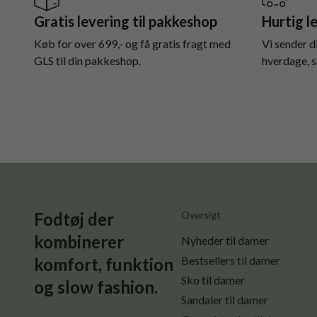
Gratis levering til pakkeshop
Hurtig l
Køb for over 699,- og få gratis fragt med
Vi sender d
GLS til din pakkeshop.
hverdage, så
Fodtøj der
Oversigt
kombinerer
Nyheder til damer
Bestsellers til damer
komfort, funktion
Sko til damer
og slow fashion.
Sandaler til damer