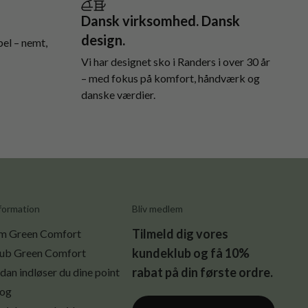
Dansk virksomhed. Dansk
design.
el – nemt,
Vi har designet sko i Randers i over 30 år
– med fokus på komfort, håndværk og
danske værdier.
formation
Bliv medlem
Tilmeld dig vores
m Green Comfort
kundeklub og få 10%
ub Green Comfort
rabat på din første ordre.
dan indløser du dine point
log