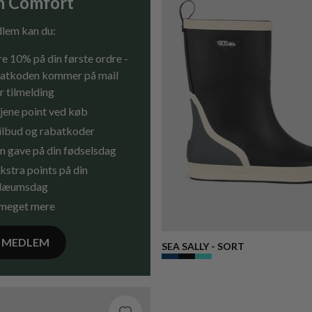
n Comfort
lem kan du:
e 10% på din første ordre -
atkoden kommer på mail
r tilmelding
jene point ved køb
tilbud og rabatkoder
n gave på din fødselsdag
kstra points på din
ilæumsdag
meget mere
V MEDLEM
SEA SALLY - SORT