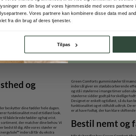
ED FØDDERNE
oplysninger om din brug af vores hjemmeside med vores partnere i
ysepartnere. Vores partnere kan kombinere disse data med andr
Opret dig
et fra din brug af deres tjenester.
*Ved at tilmelde dig vores kundeklub, 
accepterer du vores
privatlivspolitik
, og
må sende dig markedsføring inden for 
Tilpas
e-mail og SMS. Du kan til enhver tid t
Du har set
9
ud af 9 produkter
usthed og
Green Comforts gummistøvler til mænd 
indersål giver en stødabsorberende effe
og stå i støvlerne i mange timer uden ub
støvlerne sidder godt på forskellige fodty
Designet er enkelt og tidløst, så du ka
funktionalitet og et stilfuldt udtryk. De e
 der beskytter dine fødder hele dagen.
er at have fodtøj, der kan klare skiftend
rer funktionalitet med et tidløst look.
til både brede fødder og høj vrist.
Bestil nemt og f
dt sortiment, der matcher dine behov. Vi
 bedst til dig. Alle vores støvler er
EnergySole™ indersål får du ekstra
Når du handler hos Green Comfort, får du