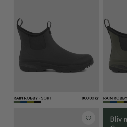
Alfabetisk, A-Å
Alfabetisk, Å-A
Pris, lav til høj
Pris, høj til lav
Dato, ældre til nyere
Dato, nyere til ældre
RAIN ROBBY - SORT
800,00 kr
RAIN ROBBY
Bliv 