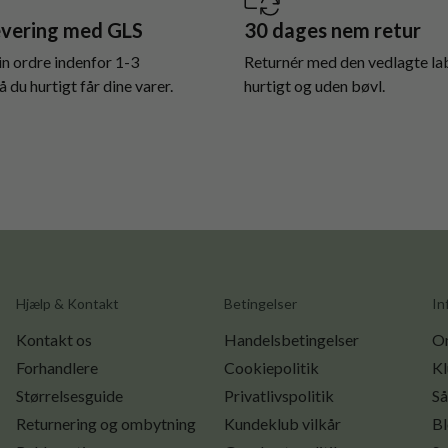
evering med GLS
30 dages nem retur
in ordre indenfor 1-3
Returnér med den vedlagte lab
 du hurtigt får dine varer.
hurtigt og uden bøvl.
Hjælp & Kontakt
Betingelser
In
Kontakt os
Handelsbetingelser
O
Forhandlere
Cookiepolitik
Kl
Størrelsesguide
Privatlivspolitik
Så
Returnering og ombytning
Kundeklub vilkår
B