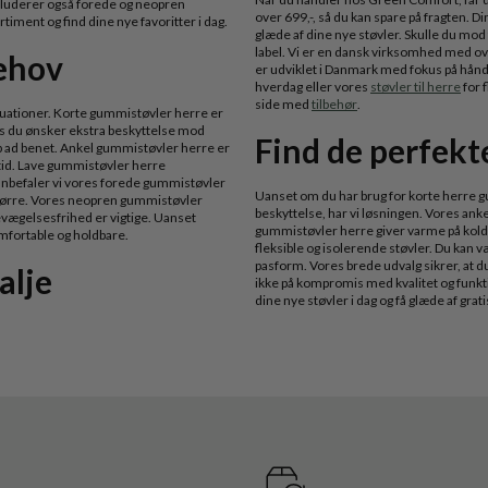
nkluderer også forede og neopren
over 699,-, så du kan spare på fragten. D
timent og find dine nye favoritter i dag.
glæde af dine nye støvler. Skulle du mod
label. Vi er en dansk virksomhed med ove
behov
er udviklet i Danmark med fokus på hånd
hverdag eller vores
støvler til herre
for 
side med
tilbehør
.
situationer. Korte gummistøvler herre er
 Hvis du ønsker ekstra beskyttelse mod
Find de perfekte
 ad benet. Ankel gummistøvler herre er
ritid. Lave gummistøvler herre
nbefaler vi vores forede gummistøvler
Uanset om du har brug for korte herre gu
tørre. Vores neopren gummistøvler
beskyttelse, har vi løsningen. Vores an
bevægelsesfrihed er vigtige. Uanset
gummistøvler herre giver varme på kolde
omfortable og holdbare.
fleksible og isolerende støvler. Du kan 
pasform. Vores brede udvalg sikrer, at du
alje
ikke på kompromis med kvalitet og funkti
dine nye støvler i dag og få glæde af grati