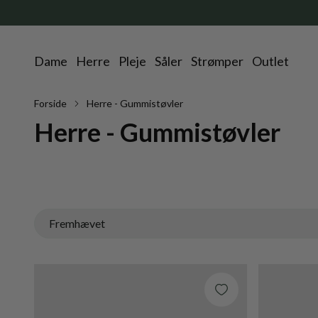
Dame
Herre
Pleje
Såler
Strømper
Outlet
Forside
Herre - Gummistøvler
Herre - Gummistøvler
Fremhævet
Fremhævet
Mest relevante
Bestsellere