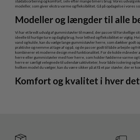
stødabsorbering og komfort, selv efter mange timers brug. Vores udvalg i
modeller, som giver ekstra varme og fleksibilitet. Gå på opdagelse i vores sor
Modeller og længder til alle 
Vi har et bredt udvalg af gummistøvler til mænd, der passer til forskellige 
ideelle til hurtige ture og daglig brug, hvor lethed og fleksibilitet er vigtig.
vand og kulde, kan du vælge lange gummistøvler herre, som dækker godt op
praktiske og nemme at tage af og på, og de passer godt til både arbejde og f
kombinerer et moderne design med funktionalitet. For de kolde måneder a
herre eller gummistøvler med foer herre, som holder fødderne varme og 
herre er særligt velegnede til udendørsaktiviteter, hvor både isolering og 
hvilken model du vælger, kan du være sikker på at få et par støvler, der er k
Komfort og kvalitet i hver det