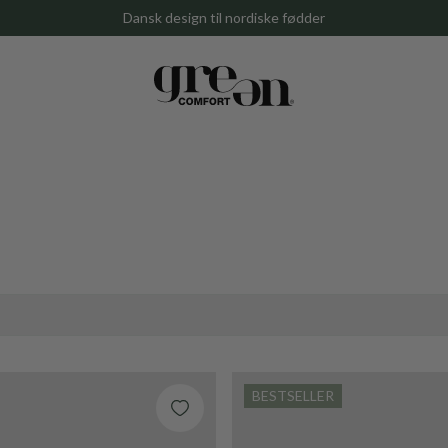
Dansk design til nordiske fødder
Gem
BESTSELLER