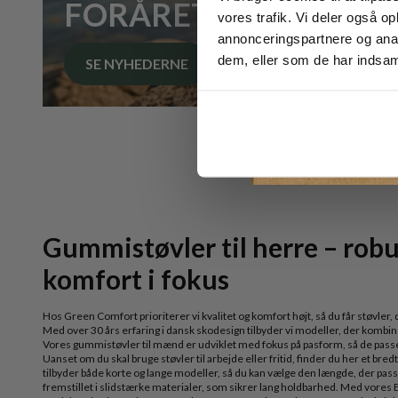
FORÅRET STARTER V
vores trafik. Vi deler også 
annonceringspartnere og anal
dem, eller som de har indsaml
SE NYHEDERNE
Gummistøvler til herre – rob
komfort i fokus
Hos Green Comfort prioriterer vi kvalitet og komfort højt, så du får støvler,
Med over 30 års erfaring i dansk skodesign tilbyder vi modeller, der kombine
Vores gummistøvler til mænd er udviklet med fokus på pasform, så de passer 
Uanset om du skal bruge støvler til arbejde eller fritid, finder du her et bre
tilbyder både korte og lange modeller, så du kan vælge den længde, der passer
fremstillet i slidstærke materialer, som sikrer lang holdbarhed. Med vores 