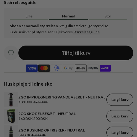
Størrelsesguide
Lille
Normal
Stor
Skoen er normal i størrelsen.
Vælg din sædvanlige størrelse.
Er du usikker på størrelsen? Tjek vores
Størrelsesguide
Tilføj til kurv
Husk pleje til dine sko
2GO IMPRÆGNERING VANDBASERET - NEUTRAL
Læg i kurv
100 DKK
125 DKK
2GO SKO RENSESÆT - NEUTRAL
Læg i kurv
160 DKK
200 DKK
2GO RUSKIND OPFRISKER - NEUTRAL
Læg i kurv
84 DKK
105 DKK