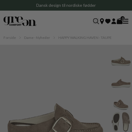
iske fødder
Gratis levering ved køb ove
0
Forside
Dame - Nyheder
HAPPY WALKING HAVEN - TAUPE