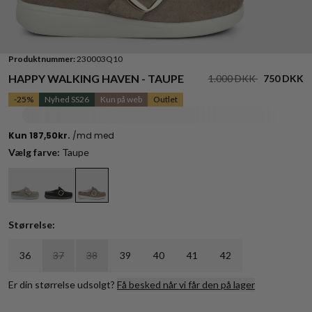
Produktnummer:
230003Q10
HAPPY WALKING HAVEN - TAUPE
1.000 DKK
750 DKK
-25%
Nyhed SS26
Kun på web
Outlet
Vælg farve:
Taupe
Størrelse:
36
37
38
39
40
41
42
Er din størrelse udsolgt?
Få besked når vi får den på lager