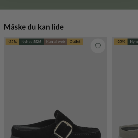
Måske du kan lide
-25%
Nyhed SS26
Kun på web
Outlet
-25%
Nyhe