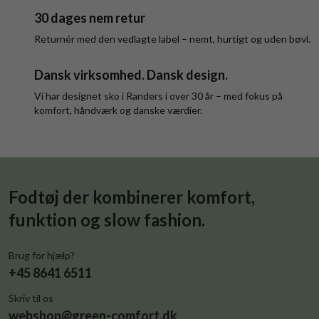
30 dages nem retur
Returnér med den vedlagte label – nemt, hurtigt og uden bøvl.
Dansk virksomhed. Dansk design.
Vi har designet sko i Randers i over 30 år – med fokus på
komfort, håndværk og danske værdier.
Fodtøj der kombinerer komfort,
funktion og slow fashion.
Brug for hjælp?
+45 8641 6511
Skriv til os
webshop@green-comfort.dk