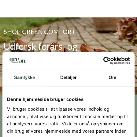
SHOP GREEN COMFORT
Udforsk forårs- og
sommerkollektionen
SE UDVALGET
Samtykke
Detaljer
Om
Denne hjemmeside bruger cookies
Vi bruger cookies til at tilpasse vores indhold og
KLUB GREEN COMFORT
annoncer, til at vise dig funktioner til sociale medier og til
at analysere vores trafik. Vi deler også oplysninger om
din brug af vores hjemmeside med vores partnere inden