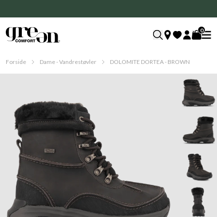
0
Forside
Dame - Vandrestøvler
DOLOMITE DORTEA - BROWN