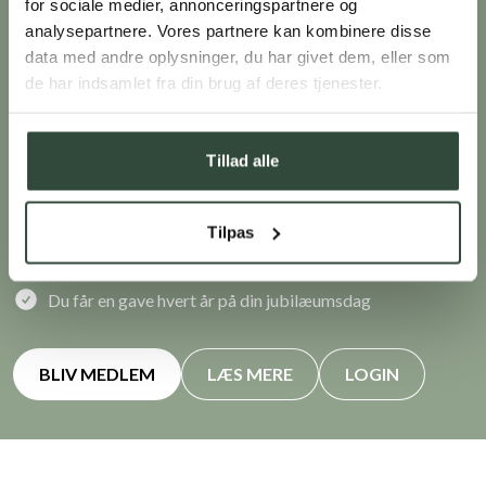
Som medlem af Klub Green Comfort
for sociale medier, annonceringspartnere og
analysepartnere. Vores partnere kan kombinere disse
bliver du forkælet med tilbud og
data med andre oplysninger, du har givet dem, eller som
attraktive fordele
de har indsamlet fra din brug af deres tjenester.
Spar 10% på din første ordre. Vi sender en e-mail med
rabatkoden efter tilmelding
Tillad alle
Du optjener point ved alle køb, som kan indløses til rabat
på dit næste køb
Tilpas
Du får specialtilbud og unikke rabatkoder før alle andre
Du får en gave hvert år på din fødselsdag
Du får en gave hvert år på din jubilæumsdag
BLIV MEDLEM
LÆS MERE
LOGIN