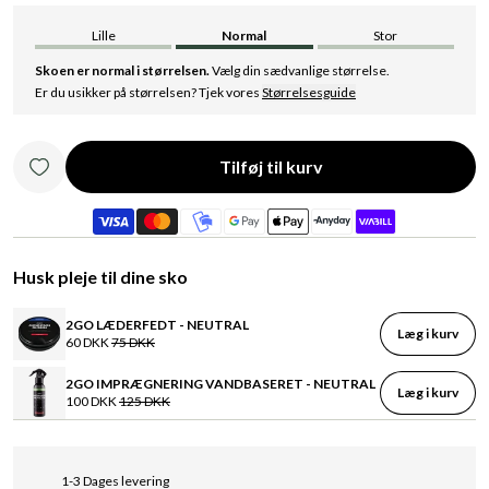
Lille
Normal
Stor
Skoen er normal i størrelsen.
Vælg din sædvanlige størrelse.
Er du usikker på størrelsen? Tjek vores
Størrelsesguide
Tilføj til kurv
Husk pleje til dine sko
2GO LÆDERFEDT - NEUTRAL
Læg i kurv
60 DKK
75 DKK
2GO IMPRÆGNERING VANDBASERET - NEUTRAL
Læg i kurv
100 DKK
125 DKK
1-3 Dages levering