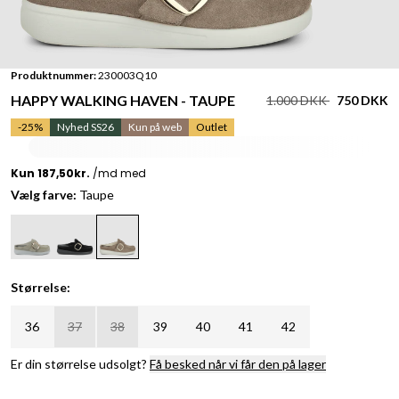
Produktnummer:
230003Q10
HAPPY WALKING HAVEN - TAUPE
1.000 DKK
750 DKK
-25%
Nyhed SS26
Kun på web
Outlet
Vælg farve:
Taupe
Størrelse:
36
37
38
39
40
41
42
Er din størrelse udsolgt?
Få besked når vi får den på lager