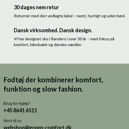
30 dages nem retur
Returnér med den vedlagte label – nemt, hurtigt og uden bøvl.
Dansk virksomhed. Dansk design.
Vi har designet sko i Randers i over 30 år – med fokus på
komfort, håndværk og danske værdier.
Fodtøj der kombinerer komfort,
funktion og slow fashion.
Brug for hjælp?
+45 8641 6511
Skriv til os
webshop@green-comfort.dk