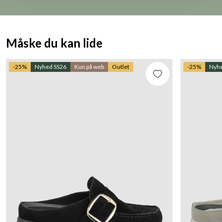
Måske du kan lide
-25%
Nyhed SS26
Kun på web
Outlet
-25%
Nyhe