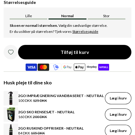
Størrelsesguide
Lille
Normal
Stor
Skoen er normal i størrelsen.
Vælg din sædvanlige størrelse.
Er du usikker på størrelsen? Tjek vores
Størrelsesguide
Tilføj til kurv
Husk pleje til dine sko
2GO IMPRÆGNERING VANDBASERET - NEUTRAL
Læg i kurv
100 DKK
125 DKK
2GO SKO RENSESÆT - NEUTRAL
Læg i kurv
160 DKK
200 DKK
2GO RUSKIND OPFRISKER - NEUTRAL
Læg i kurv
84 DKK
105 DKK