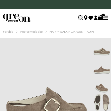
0
Forside
Fodformede sko
HAPPY WALKING HAVEN - TAUPE