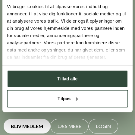
Vi bruger cookies til at tilpasse vores indhold og
annoncer, til at vise dig funktioner til sociale medier og til
at analysere vores trafik. Vi deler også oplysninger om
Som medlem af Klub Green Comfort
din brug af vores hjemmeside med vores partnere inden
bliver du forkælet med tilbud og
for sociale medier, annonceringspartnere og
attraktive fordele
analysepartnere. Vores partnere kan kombinere disse
data med andre oplysninger, du har givet dem, eller som
de har indsamlet fra din brug af deres tjenester.
Spar 10% på din første ordre. Vi sender en e-mail med
rabatkoden efter tilmelding
Du optjener point ved alle køb, som kan indløses til rabat
Tillad alle
på dit næste køb
Du får specialtilbud og unikke rabatkoder før alle andre
Du får en gave hvert år på din fødselsdag
Tilpas
Du får en gave hvert år på din jubilæumsdag
BLIV MEDLEM
LÆS MERE
LOGIN