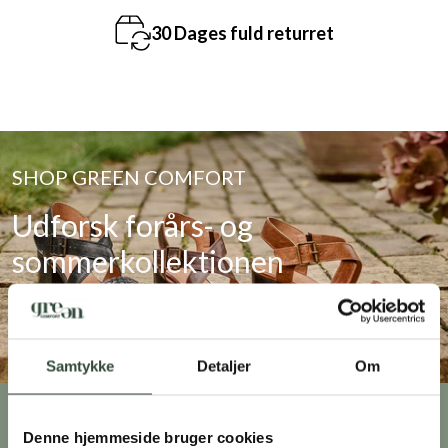
30 Dages fuld returret
SHOP GREEN COMFORT
Udforsk forårs- og
sommerkollektionen
SE UDVALGET
Samtykke
Detaljer
Om
KLUB GREEN COMFORT
Denne hjemmeside bruger cookies