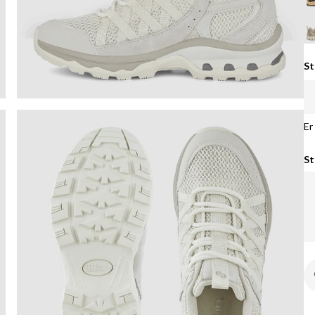
St
Er
St