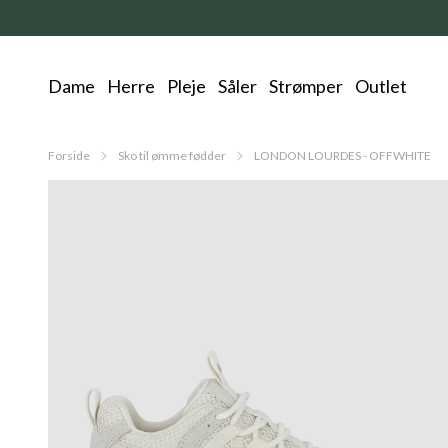
Dame
Herre
Pleje
Såler
Strømper
Outlet
Forside
Sko til ømme fødder
LONDON LOURDES - OFFWHITE