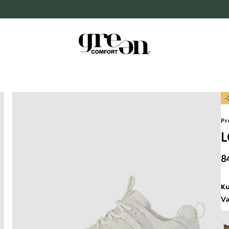
Pr
L
8
Væ