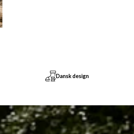
1-3 Dages levering
Fo
an
pr
ma