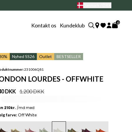
Dansk design til nordiske fø
Danmark / DKK
0
Kontakt os
Kundeklub
-30%
Nyhed SS26
Outlet
BESTSELLER
oduktnummer:
231006Q81
ONDON LOURDES - OFFWHITE
40 DKK
1.200 DKK
lg farve:
Off White