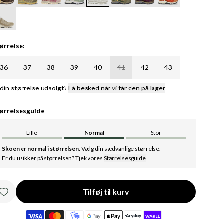
ørrelse:
36
37
38
39
40
41
42
43
 din størrelse udsolgt?
Få besked når vi får den på lager
ørrelsesguide
Lille
Normal
Stor
Skoen er normal i størrelsen.
Vælg din sædvanlige størrelse.
Er du usikker på størrelsen? Tjek vores
Størrelsesguide
Tilføj til kurv