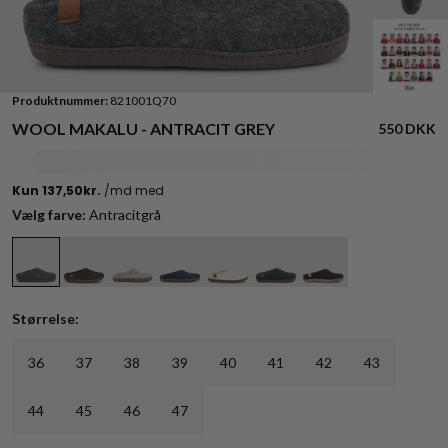
Produktnummer:
821001Q70
WOOL MAKALU - ANTRACIT GREY
550 DKK
Vælg farve:
Antracitgrå
Størrelse:
36
37
38
39
40
41
42
43
44
45
46
47