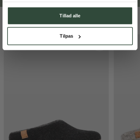
accepterer du vores
privatlivspolitik
, og du giver samtykke til, at vi
må sende dig markedsføring inden for vores produktsortiment via
e-mail og SMS. Du kan til enhver tid trække dit samtykke tilbage.
Tillad alle
Måske du kan lide
Tilpas