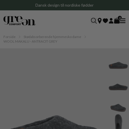
Dansk design til nordiske fødder
0
Forside
Stødabsorberende hjemmesko dame
WOOL MAKALU - ANTRACIT GREY