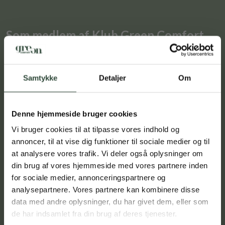
Som medlem af Klub Green Comfort
bliver du forkælet med tilbud og
attraktive fordele
Samtykke
Detaljer
Om
Spar 10% på din første ordre. Vi sender en e-mail med
Spar 10 % som medlem på
rabatkoden efter tilmelding
Denne hjemmeside bruger cookies
din første ordre!
Du optjener point ved alle køb, som kan indløses til rabat
på dit næste køb
Vi bruger cookies til at tilpasse vores indhold og
Tilmeld dig vores kundeklub og få 10 %
annoncer, til at vise dig funktioner til sociale medier og til
Du får specialtilbud og unikke rabatkoder før alle andre
rabat på dit første køb samt eksklusive
at analysere vores trafik. Vi deler også oplysninger om
Du får en gave hvert år på din fødselsdag
tilbud og nyheder. Rabatten sendes til din
din brug af vores hjemmeside med vores partnere inden
indbakke efter tilmelding.
Du får en gave hvert år på din jubilæumsdag
for sociale medier, annonceringspartnere og
analysepartnere. Vores partnere kan kombinere disse
Opret dig her
data med andre oplysninger, du har givet dem, eller som
BLIV MEDLEM
LÆS MERE
LOGIN
de har indsamlet fra din brug af deres tjenester.
*Ved at tilmelde dig vores kundeklub, nyhedsbrev og SMS'er