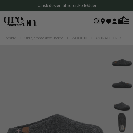
Dansk design til nordiske fødder
0
Forside
Uld hjemmesko til herre
WOOL TIBET - ANTRACIT GREY