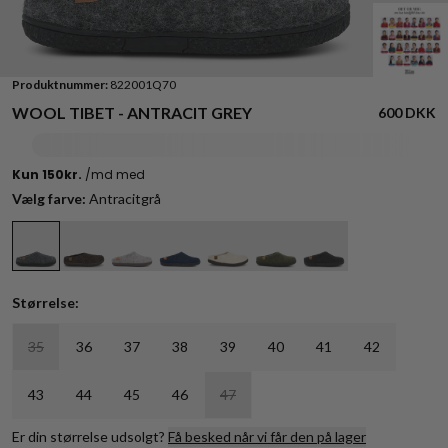
Produktnummer:
822001Q70
WOOL TIBET - ANTRACIT GREY
600 DKK
Vælg farve:
Antracitgrå
Størrelse:
35
36
37
38
39
40
41
42
43
44
45
46
47
Er din størrelse udsolgt?
Få besked når vi får den på lager