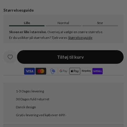
Størrelsesguide
Lille
Normal
Stor
Skoen er lille i størrelse.
Overvej at vælge en større størrelse.
Er du usikker på størrelsen? Tjek vores
Størrelsesguide
Tilføj til kurv
1-3 Dages levering
30 Dages fuld returret
Dansk design
Gratis levering ved køb over 699,-