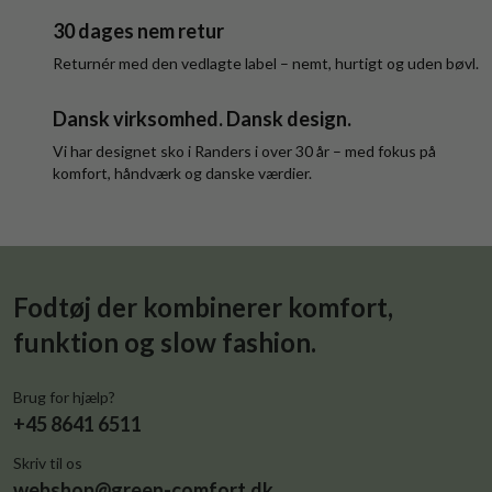
30 dages nem retur
Returnér med den vedlagte label – nemt, hurtigt og uden bøvl.
Dansk virksomhed. Dansk design.
Vi har designet sko i Randers i over 30 år – med fokus på
komfort, håndværk og danske værdier.
Fodtøj der kombinerer komfort,
funktion og slow fashion.
Brug for hjælp?
+45 8641 6511
Skriv til os
webshop@green-comfort.dk