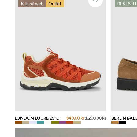
Kun på web
Outlet
BESTSEL
LONDON LOURDES -
840,00 kr
1.200,00 kr
BERLIN BAL
RUST
COGNAC