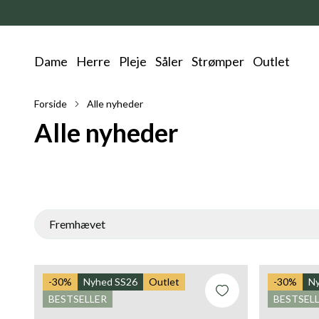
Dame
Herre
Pleje
Såler
Strømper
Outlet
Forside
Alle nyheder
Alle nyheder
Fremhævet
Fremhævet
-30%
Nyhed SS26
Outlet
-30%
N
Mest relevante
BESTSELLER
BESTSEL
Bestsellere