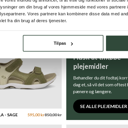
yhed SS26
Outlet
oplysninger om din brug af vores hjemmeside med vores partnere i
ysepartnere. Vores partnere kan kombinere disse data med andr
et fra din brug af deres tjenester.
Tilpas
Husk at tilkøbe
plejemidler
Behandler du dit fodtøj korr
dag et, så vil det som oftest
pænere og længere.
SE ALLE PLEJEMIDLER
LA - SAGE
595,00 kr
850,00 kr