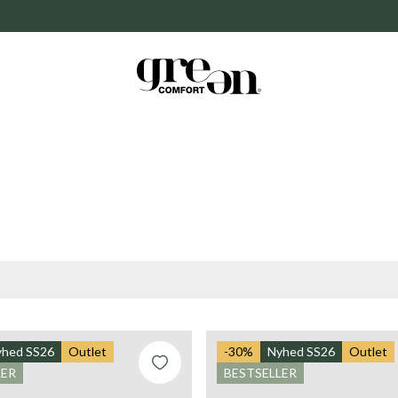
Gem
yhed SS26
Outlet
-30%
Nyhed SS26
Outlet
LER
BESTSELLER