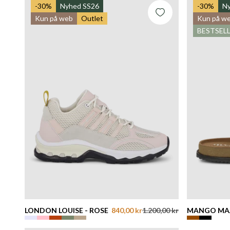
-30%
Nyhed SS26
-30%
N
Kun på web
Outlet
Kun på w
BESTSEL
LONDON LOUISE - ROSE
840,00 kr
1.200,00 kr
MANGO MAJ