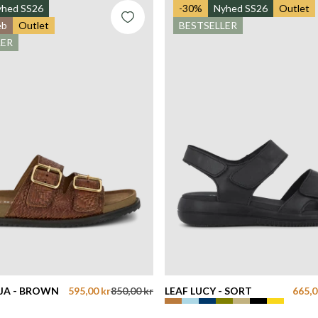
yhed SS26
-30%
Nyhed SS26
Outlet
eb
Outlet
BESTSELLER
LER
A - BROWN
595,00 kr
850,00 kr
LEAF LUCY - SORT
665,0