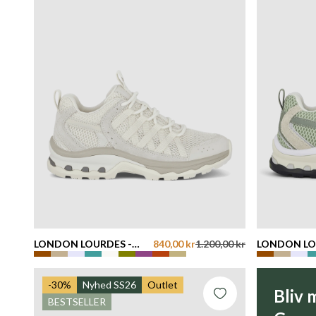
Alfabetisk, A-Å
Alfabetisk, Å-A
Pris, lav til høj
Pris, høj til lav
Dato, ældre til nyere
Dato, nyere til ældre
LONDON LOURDES -
840,00 kr
1.200,00 kr
LONDON LO
OFFWHITE
MINT
-30%
Nyhed SS26
Outlet
Bliv 
BESTSELLER