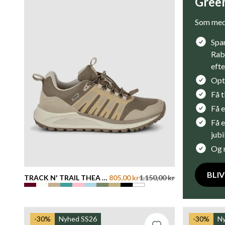
Gree
Som med
Spar
Rab
efte
Opt
Få 
Få e
Få e
jub
Og 
BLI
TRACK N' TRAIL THEA -
805,00 kr
1.150,00 kr
SAND
-30%
Nyhed SS26
-30%
N