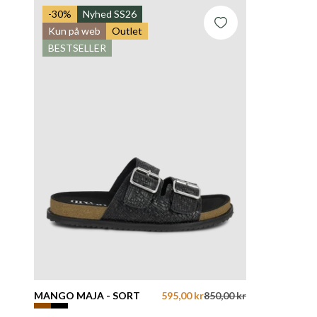
-30%
Nyhed SS26
Kun på web
Outlet
BESTSELLER
MANGO MAJA - SORT
595,00 kr
850,00 kr