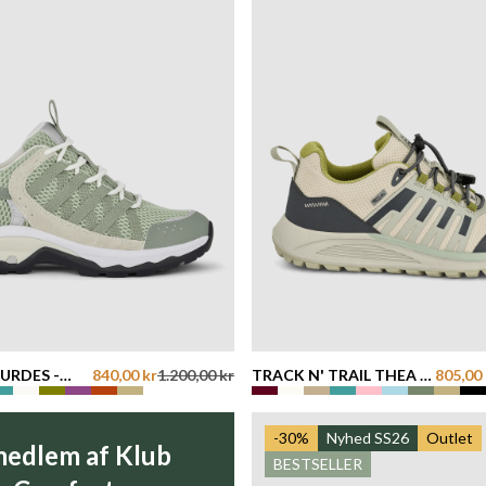
URDES -
840,00 kr
1.200,00 kr
TRACK N' TRAIL THEA -
805,00 
SAGE
-30%
Nyhed SS26
Outlet
medlem af Klub
BESTSELLER