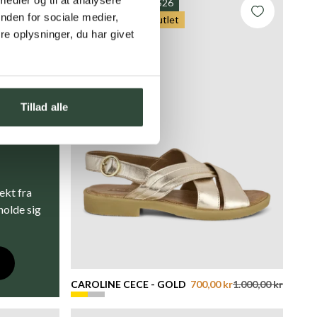
-30%
Nyhed SS26
nden for sociale medier,
Kun på web
Outlet
e oplysninger, du har givet
Tillad alle
ekt fra
 holde sig
CAROLINE CECE - GOLD
700,00 kr
1.000,00 kr