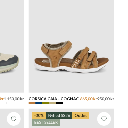
kr
1.150,00 kr
CORSICA CAIA - COGNAC
665,00 kr
950,00 kr
-30%
Nyhed SS26
Outlet
BESTSELLER