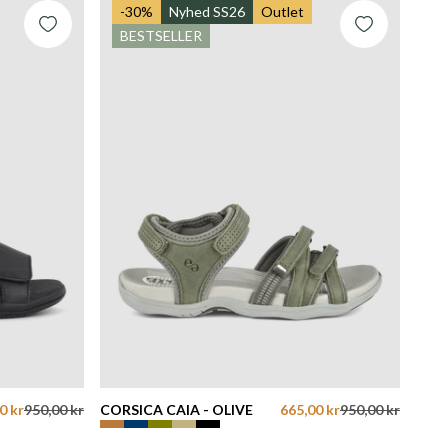
-30%
Nyhed SS26
Outlet
BESTSELLER
0 kr
950,00 kr
CORSICA CAIA - OLIVE
665,00 kr
950,00 kr