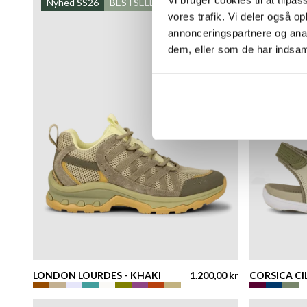
Nyhed SS26
BESTSELLER
-30%
N
vores trafik. Vi deler også 
annonceringspartnere og anal
dem, eller som de har indsaml
LONDON LOURDES - KHAKI
1.200,00 kr
CORSICA CI