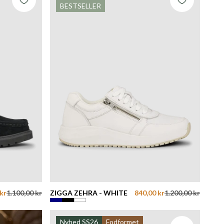
BESTSELLER
kr
1.100,00 kr
ZIGGA ZEHRA - WHITE
840,00 kr
1.200,00 kr
Nyhed SS26
Fodformet