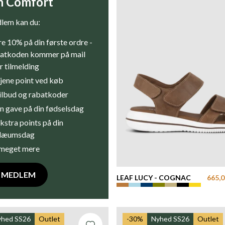
n Comfort
lem kan du:
e 10% på din første ordre -
atkoden kommer på mail
r tilmelding
jene point ved køb
tilbud og rabatkoder
n gave på din fødselsdag
kstra points på din
ilæumsdag
meget mere
V MEDLEM
LEAF LUCY - COGNAC
665,0
yhed SS26
Outlet
-30%
Nyhed SS26
Outlet