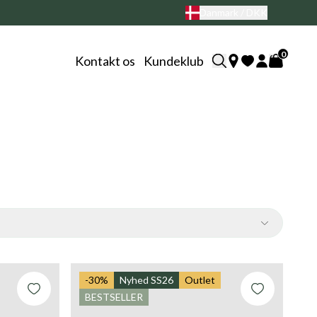
Danmark / DKK
0
Kontakt os
Kundeklub
-30%
Nyhed SS26
Outlet
BESTSELLER