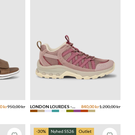
0 kr
950,00 kr
LONDON LOURDES -
840,00 kr
1.200,00 kr
LAVENDER
-30%
Nyhed SS26
Outlet