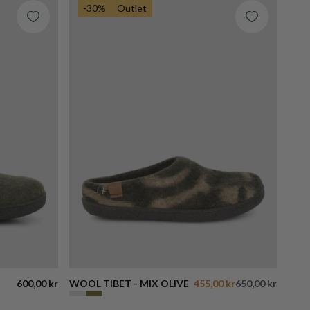
-30%
Outlet
600,00 kr
WOOL TIBET - MIX OLIVE
455,00 kr
650,00 kr