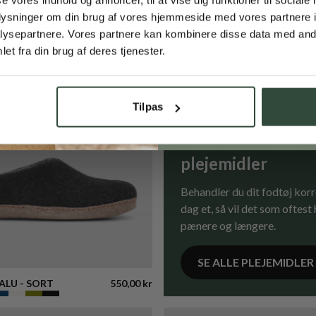
oplysninger om din brug af vores hjemmeside med vores partnere i
ysepartnere. Vores partnere kan kombinere disse data med andr
Opret dig
et fra din brug af deres tjenester.
*Ved at tilmelde dig vores kundeklub, 
accepterer du vores
privatlivspolitik
, og
må sende dig markedsføring inden for 
Tilpas
e-mail og SMS. Du kan til enhver tid t
Husk at tilkøbe
plejemidler
Behandler du dit fodtøj korr
dag et, så vil det som oftest
pænere og længere.
SE ALLE PLEJEMIDLER
LU - SORT
550,00 kr