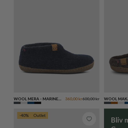
Alfabetisk, A-Å
Alfabetisk, Å-A
Pris, lav til høj
Pris, høj til lav
Dato, ældre til nyere
Dato, nyere til ældre
WOOL MERA - MARINE
360,00 kr
600,00 kr
WOOL MAKA
BLUE
-40%
Outlet
Bliv 