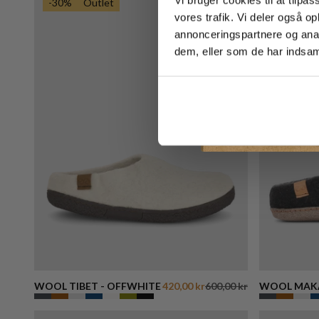
-30%
Outlet
vores trafik. Vi deler også 
annonceringspartnere og anal
dem, eller som de har indsaml
WOOL TIBET - OFFWHITE
420,00 kr
600,00 kr
WOOL MAKA