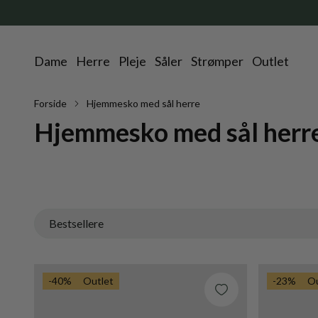
Dame
Herre
Pleje
Såler
Strømper
Outlet
Forside
Hjemmesko med sål herre
Hjemmesko med sål herr
Bestsellere
Fremhævet
-40%
Outlet
-23%
Ou
Mest relevante
Bestsellere