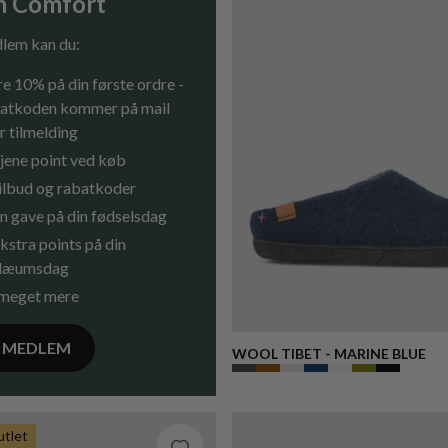
n Comfort
lem kan du:
e 10% på din første ordre -
atkoden kommer på mail
r tilmelding
jene point ved køb
tilbud og rabatkoder
n gave på din fødselsdag
kstra points på din
ilæumsdag
meget mere
V MEDLEM
WOOL TIBET - MARINE BLUE
tlet