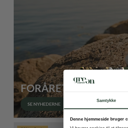
FORÅRET STARTER V
Samtykke
SE NYHEDERNE
Denne hjemmeside bruger c
Vi bruger cookies til at tilpas