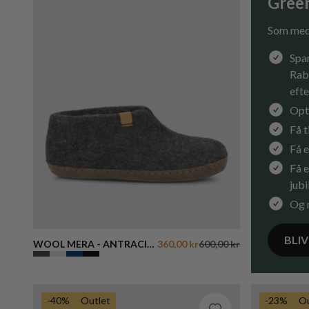
Gree
Som med
Spar
Rab
efte
Opt
Få 
Få e
Få e
jub
Og 
BLI
WOOL MERA - ANTRACIT
360,00 kr
600,00 kr
GREY
-40%
Outlet
-23%
Ou