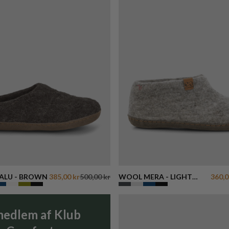
LU - BROWN
385,00 kr
500,00 kr
WOOL MERA - LIGHT
360,0
GREY
medlem af Klub