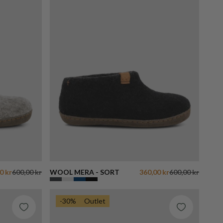
0 kr
600,00 kr
WOOL MERA - SORT
360,00 kr
600,00 kr
-30%
Outlet