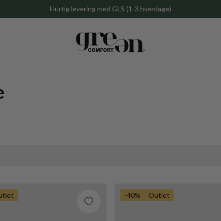
Hurtig levering med GLS (1-3 hverdage)
e
Gem
tlet
-40%
Outlet