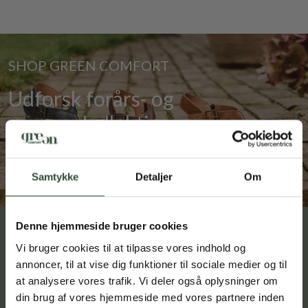
som sikrer god plads til dine fødder.
Pleje og vedligeholdelse
For at forlænge levetiden og bevare dine sneakers udseende
SHOP GREEN COMFORT
anbefaler vi at benytte de plejeprodukter, der er linket her på
produktsiden. Disse produkter er nøje udvalgt til at passe til
Udforsk forårs- og
materialerne og sikre optimal beskyttelse og vedligeholdelse.
sommerkollektionen
SE UDVALGET
Samtykke
Detaljer
Om
Spar 10 % som medlem på
Denne hjemmeside bruger cookies
din første ordre!
KLUB GREEN COMFORT
Vi bruger cookies til at tilpasse vores indhold og
Tilmeld dig vores kundeklub og få 10 %
annoncer, til at vise dig funktioner til sociale medier og til
rabat på dit første køb samt eksklusive
at analysere vores trafik. Vi deler også oplysninger om
tilbud og nyheder. Rabatten sendes til din
din brug af vores hjemmeside med vores partnere inden
indbakke efter tilmelding.
Som medlem af Klub Green Comfort