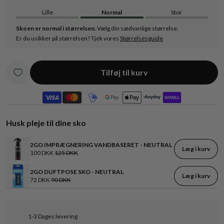
Lille
Normal
Stor
Skoen er normal i størrelsen.
Vælg din sædvanlige størrelse.
Er du usikker på størrelsen? Tjek vores
Størrelsesguide
Tilføj til kurv
Husk pleje til dine sko
2GO IMPRÆGNERING VANDBASERET - NEUTRAL
Læg i kurv
100 DKK
125 DKK
2GO DUFTPOSE SKO - NEUTRAL
Læg i kurv
72 DKK
90 DKK
1-3 Dages levering