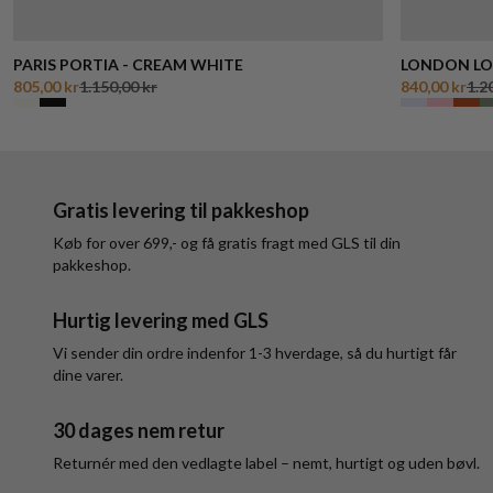
PARIS PORTIA - CREAM WHITE
LONDON LOU
805,00 kr
1.150,00 kr
840,00 kr
1.2
Gratis levering til pakkeshop
Køb for over 699,- og få gratis fragt med GLS til din
pakkeshop.
Hurtig levering med GLS
Vi sender din ordre indenfor 1-3 hverdage, så du hurtigt får
dine varer.
30 dages nem retur
Returnér med den vedlagte label – nemt, hurtigt og uden bøvl.