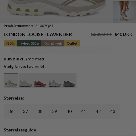
Produktnummer:
231007Q81
LONDON LOUISE - LAVENDER
1.200 DKK
840 DKK
-30%
Nyhed SS26
Kun på web
Outlet
Vælg farve:
Lavendel
Størrelse:
36
37
38
39
40
41
42
43
Størrelsesguide