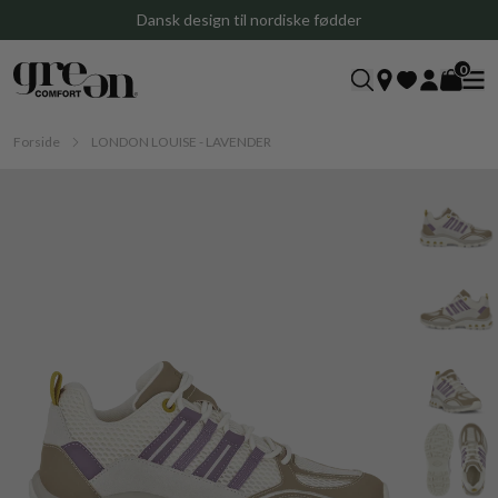
Gratis levering ved køb over 699 DKK
0
Forside
LONDON LOUISE - LAVENDER