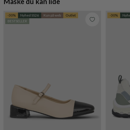
Måske du kan lide
-30%
Nyhed SS26
Kun på web
Outlet
-30%
Nyhe
BESTSELLER