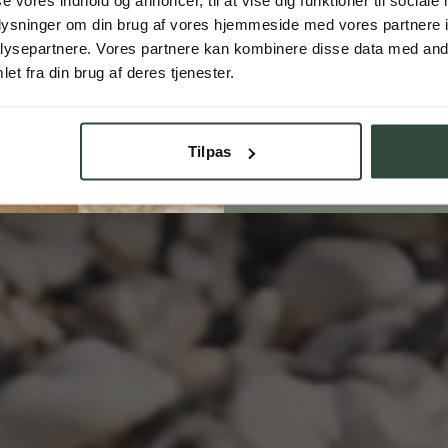
oplysninger om din brug af vores hjemmeside med vores partnere i
ysepartnere. Vores partnere kan kombinere disse data med andr
Opret dig
et fra din brug af deres tjenester.
*Ved at tilmelde dig vores kundeklub, 
accepterer du vores
privatlivspolitik
, og
må sende dig markedsføring inden for 
Tilpas
e-mail og SMS. Du kan til enhver tid t