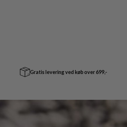
Dri Lex ECO foer
Skridhæmmende sål
30 Dages fuld returret