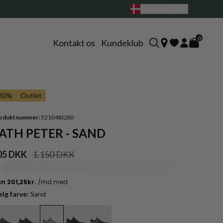
Danmark / DKK
0
Kontakt os
Kundeklub
-30%
Outlet
oduktnummer:
521048Q80
ATH PETER - SAND
05 DKK
1.150 DKK
lg farve:
Sand