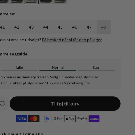
ørrelse:
41
42
43
44
45
46
47
48
 din størrelse udsolgt?
Få besked når vi får den på lager
ørrelsesguide
Lille
Normal
Stor
Skoen er normal i størrelsen.
Vælg din sædvanlige størrelse.
Er du usikker på størrelsen? Tjek vores
Størrelsesguide
Tilføj til kurv
sk pleje til dine sko