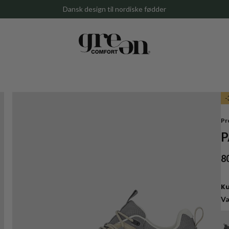
Gratis levering ved køb over 699 DKK
Pr
P
8
Væ