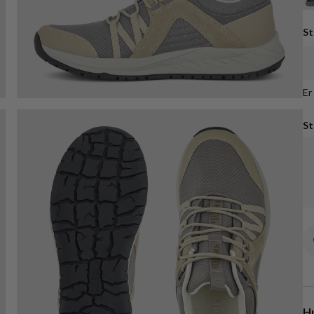
St
Er
St
Hu