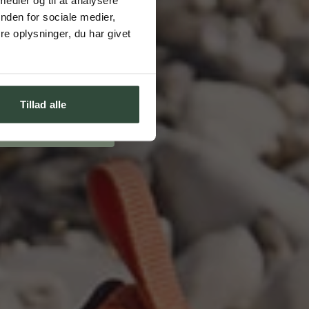
nden for sociale medier,
e oplysninger, du har givet
 her
nyhedsbrev og SMS'er
 du giver samtykke til, at vi
vores produktsortiment via
Tillad alle
række dit samtykke tilbage.